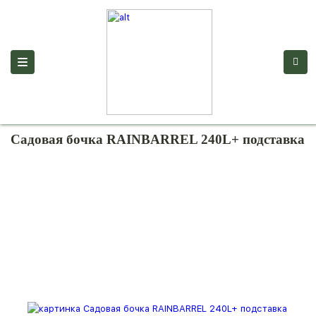
/local/templates/eragarden
Код PHP
/favicon.png" />
Главная
Каталог
Садовые бочки
Садовые бочки с подставкой
Садовая бочка RAINBARREL 240L+ подставка
Садовая бочка RAINBARREL 240L+ подставка