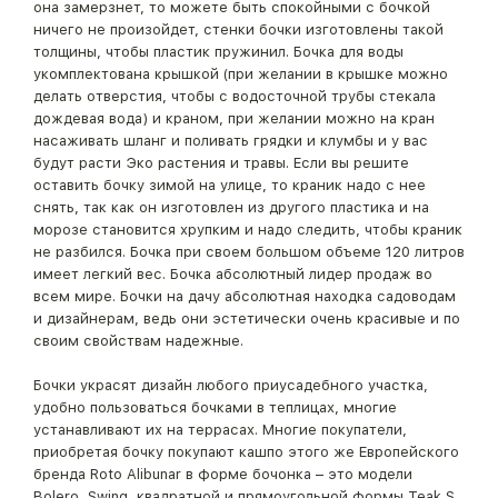
она замерзнет, то можете быть спокойными с бочкой
ничего не произойдет, стенки бочки изготовлены такой
толщины, чтобы пластик пружинил. Бочка для воды
укомплектована крышкой (при желании в крышке можно
делать отверстия, чтобы с водосточной трубы стекала
дождевая вода) и краном, при желании можно на кран
насаживать шланг и поливать грядки и клумбы и у вас
будут расти Эко растения и травы. Если вы решите
оставить бочку зимой на улице, то краник надо с нее
снять, так как он изготовлен из другого пластика и на
морозе становится хрупким и надо следить, чтобы краник
не разбился. Бочка при своем большом объеме 120 литров
имеет легкий вес. Бочка абсолютный лидер продаж во
всем мире. Бочки на дачу абсолютная находка садоводам
и дизайнерам, ведь они эстетически очень красивые и по
своим свойствам надежные.
Бочки украсят дизайн любого приусадебного участка,
удобно пользоваться бочками в теплицах, многие
устанавливают их на террасах. Многие покупатели,
приобретая бочку покупают кашпо этого же Европейского
бренда Roto Alibunar в форме бочонка – это модели
Bolero, Swing, квадратной и прямоугольной формы Teak S,