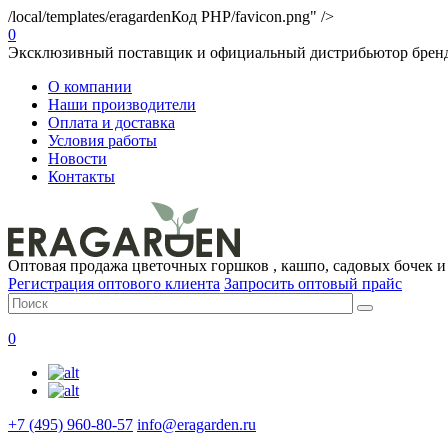
/local/templates/eragarden
Код PHP
/favicon.png" />
0
Эксклюзивный поставщик и официальный дистрибьютор брендо
О компании
Наши производители
Оплата и доставка
Условия работы
Новости
Контакты
Оптовая продажа цветочных горшков , кашпо, садовых бочек и
Регистрация оптового клиента
Запросить оптовый прайс
0
+7 (495) 960-80-57
info@eragarden.ru