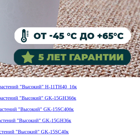
 растений "Высокий" H-11TH40_1бк
 растений "Высокий" GK-15GH36бк
растений "Высокий" GK-15SC40бк
растений "Высокий" GK-15GH36к
астений "Высокий" GK-15SC40к