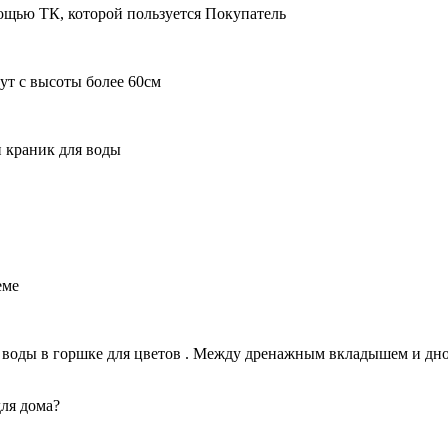
ощью ТК, которой пользуется Покупатель
ут с высоты более 60см
 краник для воды
еме
воды в горшке для цветов . Между дренажным вкладышем и дном
для дома?