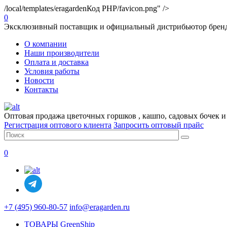
/local/templates/eragarden
Код PHP
/favicon.png" />
0
Эксклюзивный поставщик и официальный дистрибьютор брендо
О компании
Наши производители
Оплата и доставка
Условия работы
Новости
Контакты
Оптовая продажа цветочных горшков , кашпо, садовых бочек и
Регистрация оптового клиента
Запросить оптовый прайс
0
+7 (495) 960-80-57
info@eragarden.ru
ТОВАРЫ GreenShip