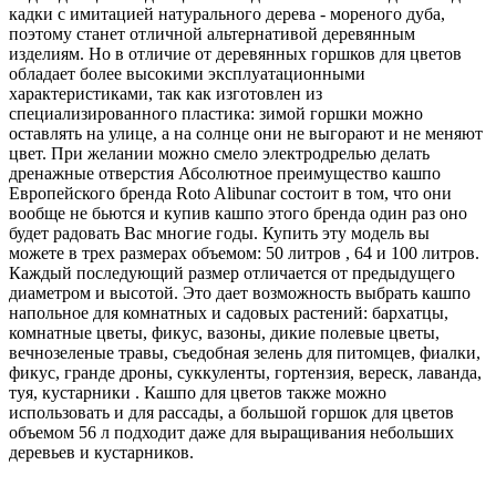
кадки с имитацией натурального дерева - мореного дуба,
поэтому станет отличной альтернативой деревянным
изделиям. Но в отличие от деревянных горшков для цветов
обладает более высокими эксплуатационными
характеристиками, так как изготовлен из
специализированного пластика: зимой горшки можно
оставлять на улице, а на солнце они не выгорают и не меняют
цвет. При желании можно смело электродрелью делать
дренажные отверстия Абсолютное преимущество кашпо
Европейского бренда Roto Alibunar состоит в том, что они
вообще не бьются и купив кашпо этого бренда один раз оно
будет радовать Вас многие годы. Купить эту модель вы
можете в трех размерах объемом: 50 литров , 64 и 100 литров.
Каждый последующий размер отличается от предыдущего
диаметром и высотой. Это дает возможность выбрать кашпо
напольное для комнатных и садовых растений: бархатцы,
комнатные цветы, фикус, вазоны, дикие полевые цветы,
вечнозеленые травы, съедобная зелень для питомцев, фиалки,
фикус, гранде дроны, суккуленты, гортензия, вереск, лаванда,
туя, кустарники . Кашпо для цветов также можно
использовать и для рассады, а большой горшок для цветов
объемом 56 л подходит даже для выращивания небольших
деревьев и кустарников.