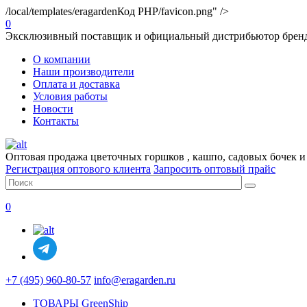
/local/templates/eragarden
Код PHP
/favicon.png" />
0
Эксклюзивный поставщик и официальный дистрибьютор брендо
О компании
Наши производители
Оплата и доставка
Условия работы
Новости
Контакты
Оптовая продажа цветочных горшков , кашпо, садовых бочек и
Регистрация оптового клиента
Запросить оптовый прайс
0
+7 (495) 960-80-57
info@eragarden.ru
ТОВАРЫ GreenShip