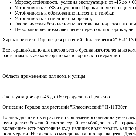
Морозоустойчивость: условия эксплуатации от -45 до + 
Устойчивость к УФ-излучению. Горшки не меняют цвета н
Устойчивость к образованию плесени и грибка;
Устойчивость к гниению и коррозии;
Экологическая безопасность: все товары подлежат втори
Небольшой вес позволяет легко переставлять горшки, не
Характеристики Горшок для растений "Классический" H-11T30
Все горшки/кашпо для цветов этого бренда изготовлены из ко
растениям так же комфортно как в горшках из керамики.
Область применения: для дома и улицы
Эксплуатация: орт -45 до +60 градусов по Цельсию
Описание Горшок для растений "Классический" H-11T30зт
Горшок для цветов и растений современного дизайна укомплек
пяти цветах: бежевый, светло серый, голубой, зеленый, терр
вкладышем есть расстояние куда излишек воды уходит. Кашпо ц
полимерами. Из за состава материала кашпо «дышащее» . Для т