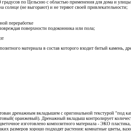
60 градусов по Цельсию с областью применения для дома и улицы
а солнце (не выгорают) и не теряют своей привлекательности;
чной переработке
 повреждая поверхности подоконника или пола;
зт
мпозитного материала в состав которого входит битый камень, 
тован дренажным вкладышем с оригинальной текстурой "под камен
акотовый( оранжевый). Дренажный вкладыш контролирует количе
веточное изготовлено композитного материала - ЭКО пластика, в
аких размеров хорошо подходят растения: комнатные цветы, ваз