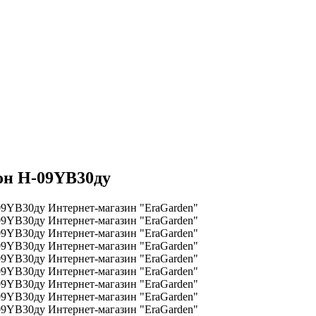
он H-09YB30ду