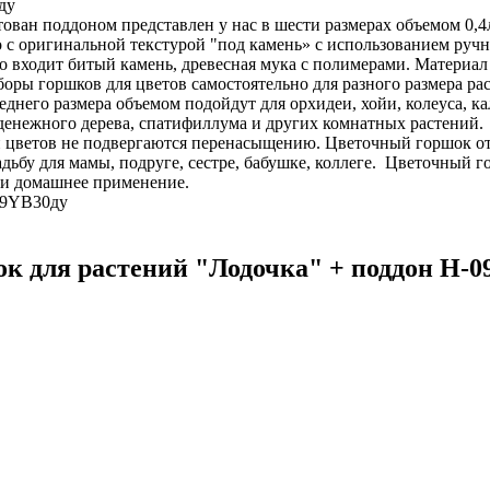
ду
н поддоном представлен у нас в шести размерах объемом 0,4л, о,6
 с оригинальной текстурой "под камень» с использованием ручн
о входит битый камень, древесная мука с полимерами. Материал 
аборы горшков для цветов самостоятельно для разного размера 
еднего размера объемом подойдут для орхидеи, хойи, колеуса, к
 денежного дерева, спатифиллума и других комнатных растени
и цветов не подвергаются перенасыщению. Цветочный горшок от
адьбу для мамы, подруге, сестре, бабушке, коллеге. Цветочный 
 и домашнее применение.
-09YB30ду
к для растений "Лодочка" + поддон H-0