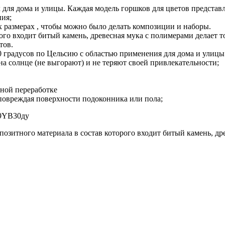
х для дома и улицы. Каждая модель горшков для цветов предста
ния;
х размерах , чтобы можно было делать композиции и наборы.
рого входит битый камень, древесная мука с полимерами делает
тов.
60 градусов по Цельсию с областью применения для дома и улицы
а солнце (не выгорают) и не теряют своей привлекательности;
чной переработке
 повреждая поверхности подоконника или пола;
09YB30ду
мпозитного материала в состав которого входит битый камень, 