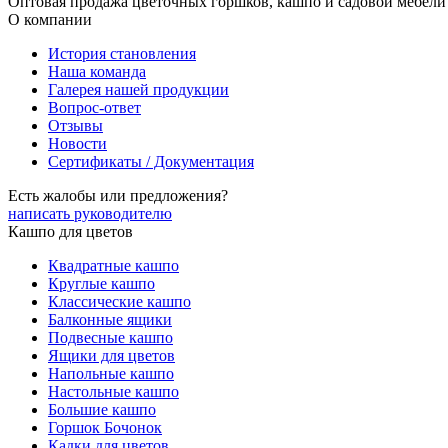
Оптовая продажа цветочных горшков, кашпо и садовой мебели
О компании
История становления
Наша команда
Галерея нашей продукции
Вопрос-ответ
Отзывы
Новости
Сертификаты / Документация
Есть жалобы или предложения?
написать руководителю
Кашпо для цветов
Квадратные кашпо
Круглые кашпо
Классические кашпо
Балконные ящики
Подвесные кашпо
Ящики для цветов
Напольные кашпо
Настольные кашпо
Большие кашпо
Горшок Бочонок
Кадки для цветов