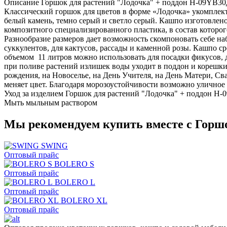
Описание Горшок для растений "Лодочка" + поддон H-09YB30
Классический горшок для цветов в форме «Лодочка» укомплектова
белый камень, темно серый и светло серый. Кашпо изготовлено
композитного специализированного пластика, в состав которог
Разнообразие размеров дает возможность скомпоновать себе н
суккулентов, для кактусов, рассады и каменной розы. Кашпо ср
объемом 11 литров можно использовать для посадки фикусов,
при поливе растений излишек воды уходит в поддон и корешк
рождения, на Новоселье, на День Учителя, на День Матери, Св
меняет цвет. Благодаря морозоустойчивости возможно уличное
Уход за изделием Горшок для растений "Лодочка" + поддон H
Мыть мыльным раствором
Мы рекомендуем купить вместе с Горшо
SWING
Оптовый прайс
BOLERO S
Оптовый прайс
BOLERO L
Оптовый прайс
BOLERO XL
Оптовый прайс