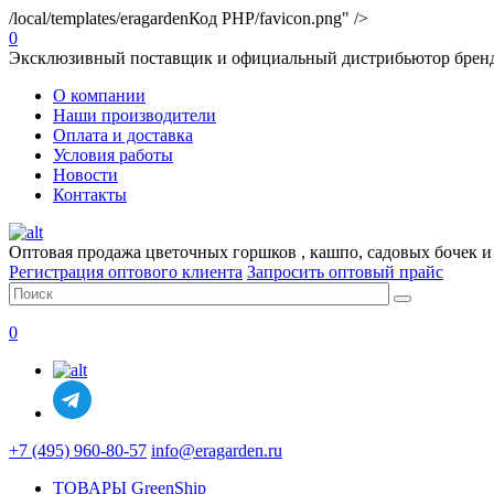
/local/templates/eragarden
Код PHP
/favicon.png" />
0
Эксклюзивный поставщик и официальный дистрибьютор брендо
О компании
Наши производители
Оплата и доставка
Условия работы
Новости
Контакты
Оптовая продажа цветочных горшков , кашпо, садовых бочек и
Регистрация оптового клиента
Запросить оптовый прайс
0
+7 (495) 960-80-57
info@eragarden.ru
ТОВАРЫ GreenShip