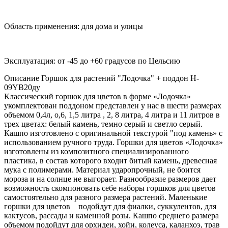
Область применения: для дома и улицы
Эксплуатация: от -45 до +60 градусов по Цельсию
Описание Горшок для растений "Лодочка" + поддон H-
09YB20ду
Классический горшок для цветов в форме «Лодочка»
укомплектован поддоном представлен у нас в шести размерах
объемом 0,4л, о,6, 1,5 литра , 2, 8 литра, 4 литра и 11 литров в
трех цветах: белый камень, темно серый и светло серый.
Кашпо изготовлено с оригинальной текстурой "под камень» с
использованием ручного труда. Горшки для цветов «Лодочка»
изготовлены из композитного специализированного
пластика, в состав которого входит битый камень, древесная
мука с полимерами. Материал ударопрочный, не боится
мороза и на солнце не выгорает. Разнообразие размеров дает
возможность скомпоновать себе наборы горшков для цветов
самостоятельно для разного размера растений. Маленькие
горшки для цветов подойдут для фиалки, суккулентов, для
кактусов, рассады и каменной розы. Кашпо среднего размера
объемом подойдут для орхидеи, хойи, колеуса, каланхоэ, трав